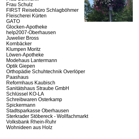
Frau Schulz
FIRST Reisebüro Schlagböhmer
Fleischerei Kürten
GATO
Glocken-Apotheke
help2007-Oberhausen
Juwelier Bross
Kornbäcker
Klumpen Moritz
Löwen-Apotheke
Modehaus Lantermann
Optik Giepen
Orthopädie Schuhtechnik Overlöper
Paashaus
Reformhaus Kaubisch
Sanitätshaus Straube GmbH
Schlüssel KO-LA
Schreibwaren Osterkamp
Spickermann
Stadtsparkasse Oberhausen
Sterkrader Stöbereck - Wollfachmarkt
Volksbank Rhein-Ruhr
Wohnideen aus Holz